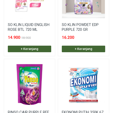
SO KLIN LIQUID ENGLISH
SO KLIN POWDET EDP
ROSE BTL 720 ML
PURPLE 720 GR
14.900
16.200
18.900
+ Keranjang
+ Keranjang
RINSO CAIR PURPLE REF
EKONOMI PUTIH 350K 67