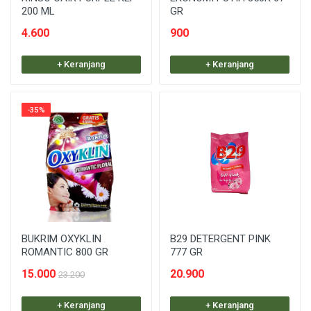
200 ML
GR
4.600
900
+ Keranjang
+ Keranjang
-35%
BUKRIM OXYKLIN
B29 DETERGENT PINK
ROMANTIC 800 GR
777 GR
15.000
20.900
23.200
+ Keranjang
+ Keranjang