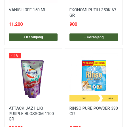
VANISH REF 150 ML
EKONOMI PUTIH 350K 67
GR
11.200
900
+ Keranjang
+ Keranjang
-11%
ATTACK JAZ1 LIQ
RINSO PURE POWDER 380
PURPLE BLOSSOM 1100
GR
GR