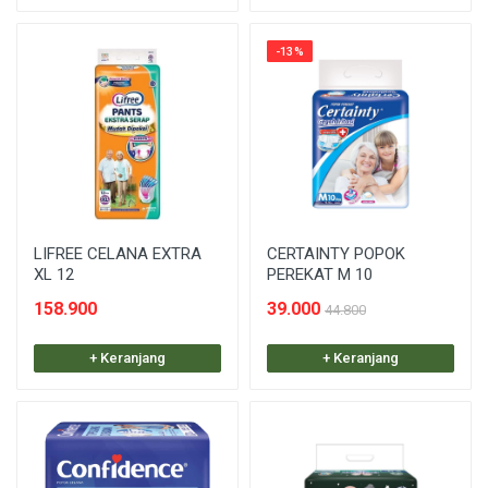
-13%
LIFREE CELANA EXTRA
CERTAINTY POPOK
XL 12
PEREKAT M 10
158.900
39.000
44.800
+ Keranjang
+ Keranjang