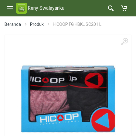
Reny Swalayanku
Beranda
Produk
HICOOP FG HBKL SC201 L