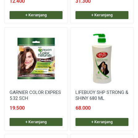
12.400
31.300
+ Keranjang
+ Keranjang
GARNIER COLOR EXPRES
LIFEBUOY SHP STRONG &
5.32 SCH
SHINY 680 ML
19.500
68.000
+ Keranjang
+ Keranjang