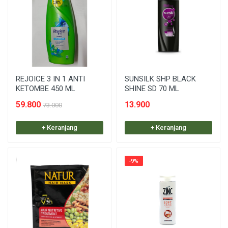
REJOICE 3 IN 1 ANTI
SUNSILK SHP BLACK
KETOMBE 450 ML
SHINE SD 70 ML
59.800
13.900
73.000
+ Keranjang
+ Keranjang
-9%